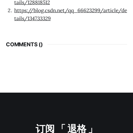
tails/128818512
https://blog.csdn.net/qq_66623299/article/de
tails/134733329
COMMENTS (
)
订阅 「 退格 」