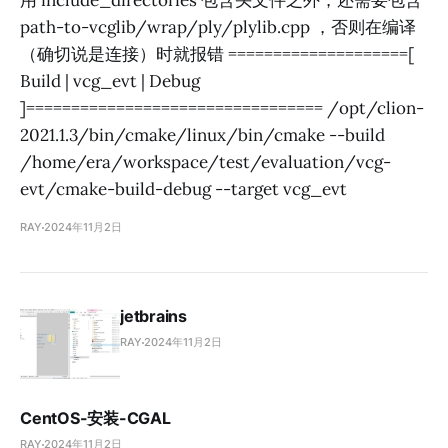
用 include_directories 包含头文件之外，还需要包含
path-to-vcglib/wrap/ply/plylib.cpp ，否则在编译
（确切说是连接）时就报错 ====================[
Build | vcg_evt | Debug
]================================= /opt/clion-
2021.1.3/bin/cmake/linux/bin/cmake --build
/home/era/workspace/test/evaluation/vcg-
evt/cmake-build-debug --target vcg_evt
RAY
2024年11月2日
jetbrains
RAY
2024年11月2日
CentOS-安装-CGAL
RAY
2024年11月2日