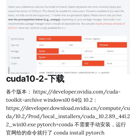
cuda10-2-下载
各个版本： https://developer.nvidia.com/cuda-
toolkit-archive windows10 64位 10.2：
https://developer.download.nvidia.cn/compute/cu
da/10.2/Prod/local_installers/cuda_10.2.89_441.2
2_win10.exe pytorch+conda 不需要手动安装，运行
官网给的命令就行了 conda install pytorch