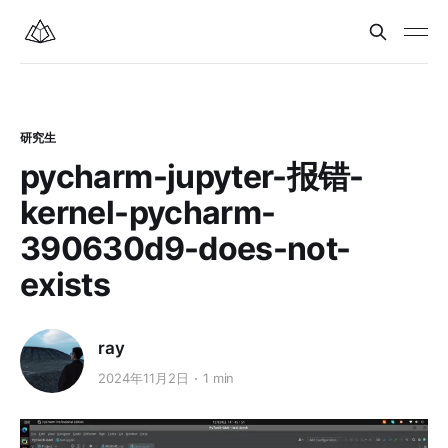
研究生
pycharm-jupyter-报错-
kernel-pycharm-
390630d9-does-not-
exists
ray
2024年11月2日
1 min