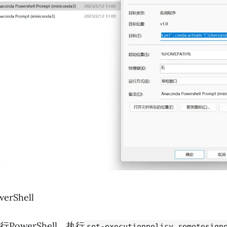
rShell
PowerShell，执行
set-executionpolicy remotesign