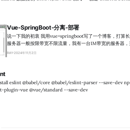
ASCADE|RESTRICT> 定义模式实际
间，在这个空间上可以进一步定义该模式包含的数据库对象，如
Vue-SpringBoot-分离-部署
库对象，则拒绝该删除语句的执行 表 -- 创建表
说一下我的初衷 我用vue+springboot写了一个博客，打算长久编码使用。国内
服务器一般按限带宽不限流量，我有一台1M带宽的服务器，
压缩的几兆大小的js文件是很难受的。就思量着把前端放在
RAY
2024年11月2日
的桶里(主要是想用coding平台的ci，你们可以选择任意的pa
放在服务器上，会快很多。 预备 1. 技术栈：
vue+elementui+springboot+springsecurity+springdata 2. 后台管理的页面是
nt
放在前端的，既然想省带宽就一不做二不休，可是想想如果
烦，以后的事以后再讲吧。 3. SpringBoot端口8080 4. 在服务器上装了一个宝
int-plugin-vue @vue/standard --save-dev
塔面板，管理网站很方便。 5. 我博客的域名是blog.unwi.net，给后端分配一个
次级域名be.blog.unwi.net， 6. 文章中只提供重点代码，还有疑问可移步源码
或者留言 * 前端 https://unwi.coding.net/public/ulog/u