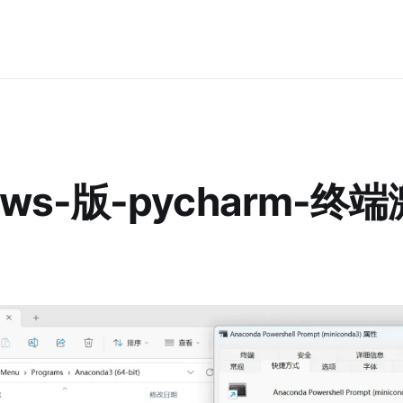
ows-版-pycharm-终