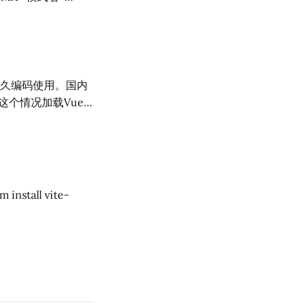
基本表、视图、索引
这个情况加载Vue
腾讯云的对象云存储
ges服务)，把后端
做主题的话会比较麻
log-fe/