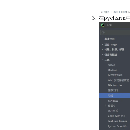
在pychar