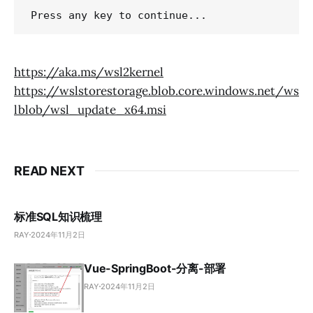
https://aka.ms/wsl2kernel
https://wslstorestorage.blob.core.windows.net/ws
lblob/wsl_update_x64.msi
READ NEXT
标准SQL知识梳理
RAY
2024年11月2日
Vue-SpringBoot-分离-部署
RAY
2024年11月2日