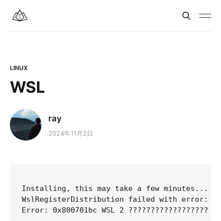
LINUX
WSL
ray
2024年11月2日
Installing, this may take a few minutes...

WslRegisterDistribution failed with error: 0x
Error: 0x800701bc WSL 2 ?????????????????? ht