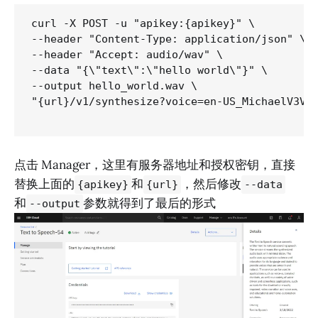
curl -X POST -u "apikey:{apikey}" \

--header "Content-Type: application/json" \

--header "Accept: audio/wav" \

--data "{\"text\":\"hello world\"}" \

--output hello_world.wav \

"{url}/v1/synthesize?voice=en-US_MichaelV3Voi
点击 Manager，这里有服务器地址和授权密钥，直接
替换上面的
和
，然后修改
{apikey}
{url}
--data
和
参数就得到了最后的形式
--output